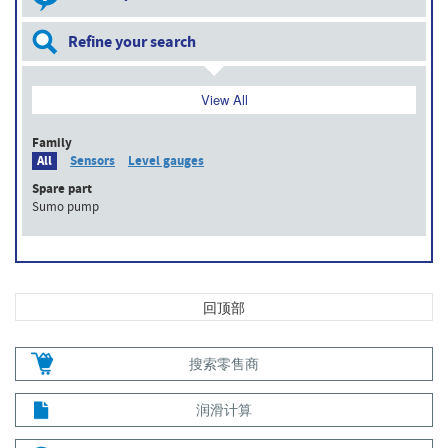
Refine your search
View All
Family
All
Sensors
Level gauges
Spare part
Sumo pump
回顶部
搜索零售商
润滑计算