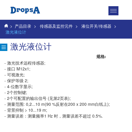
Toggle
navigatio
>
产品目录
>
传感器及监控元件
>
液位开关/传感器
>
激光液位计
激光液位计
规格:
- 激光技术远程传感器;
- 接口 M12x1;
- 可视激光;
- 保护等级 2;
- 4-位数字显示;
- 2个控制键;
- 2个可配置的输出信号 (见第2页表);
- 测量范围: 0,2...10 m(90 %反射在200 x 200 mm白纸上);
- 背景抑制 > 10...19 m;
- 测量误差：测量频率1 Hz 时，测量误差不超过 0.5%.