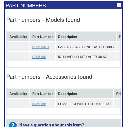
PART NUMBERS
Part numbers - Models found
Availability
Part Number
Description
Pric
0295130-1
LASER SENSOR INDICATOR-10KG
0295180
IND.LIVELLO-KIT LASER 30 KG
Part numbers - Accessories found
Availability
Part Number
Description
Price
0039168
FEMALE CONNECTOR M12-2 MT
Have a question about this item?