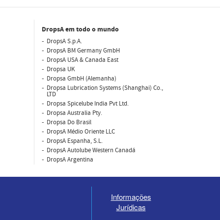
DropsA em todo o mundo
DropsA S.p.A.
DropsA BM Germany GmbH
DropsA USA & Canada East
Dropsa UK
Dropsa GmbH (Alemanha)
Dropsa Lubrication Systems (Shanghai) Co.,
LTD
Dropsa Spicelube India Pvt Ltd.
Dropsa Australia Pty.
Dropsa Do Brasil
DropsA Médio Oriente LLC
DropsA Espanha, S.L.
DropsA Autolube Western Canadá
DropsA Argentina
Informações
Jurídicas