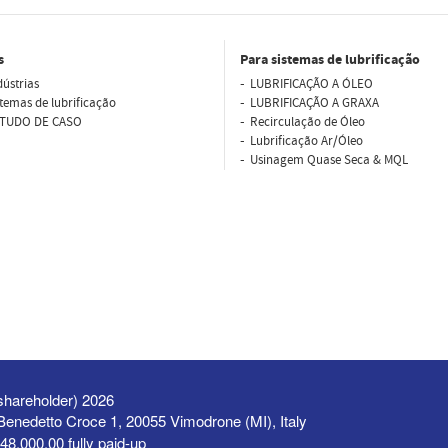
s
Para sistemas de lubrificação
dústrias
LUBRIFICAÇÃO A ÓLEO
stemas de lubrificação
LUBRIFICAÇÃO A GRAXA
TUDO DE CASO
Recirculação de Óleo
Lubriﬁcação Ar/Óleo
Usinagem Quase Seca & MQL
shareholder) 2026
a Benedetto Croce 1, 20055 Vimodrone (MI), Italy
48,000.00 fully paid-up