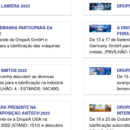
 LAMIERA 2023
DROPS
EMANHA PARTICIPARÁ DA
A DRO
2
FEIRA
estande da DropsA GmbH e
De 13 a 17 de Setem
ara a lubrificação das máquinas
Germany GmbH para a
metais. (PAVILHÃO: 8 
 SIMTOS 2022
DROPS
 venha descobrir as diversas
De 13 
es para a lubrificação na indústria
avança
VILHÃO: 4 - ESTANDE: 04C490)
ferram
ARÁ PRESENTE NA
DROPS
XPOSIÇÃO AISTECH 2022
INTER
junte-se à DropsA USA na
De 19 a 23 de Outubr
 2022 (STAND: 1510) e descubra
lubrificação automát