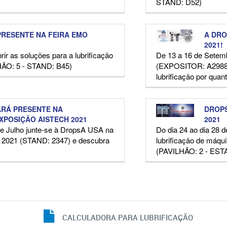
STAND: D52)
RESENTE NA FEIRA EMO
A DRO
2021!
ir as soluções para a lubrificação
De 13 a 16 de Setem
HÃO: 5 - STAND: B45)
(EXPOSITOR: A2988) 
lubrificação por quan
ARÁ PRESENTE NA
DROPS
XPOSIÇÃO AISTECH 2021
2021
de Julho junte-se à DropsA USA na
Do dia 24 ao dia 28 
 2021 (STAND: 2347) e descubra
lubrificação de máqu
(PAVILHÃO: 2 - EST
CALCULADORA PARA LUBRIFICAÇÃO