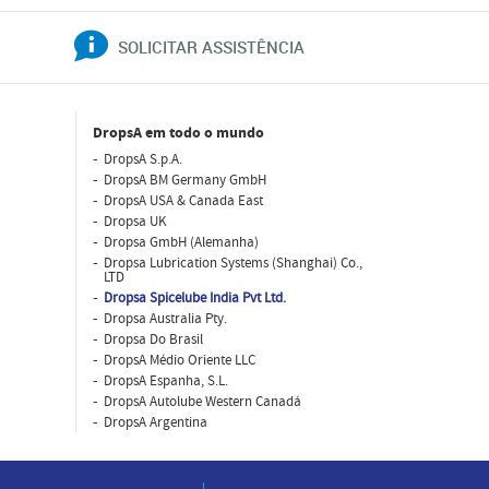
SOLICITAR ASSISTÊNCIA
DropsA em todo o mundo
DropsA S.p.A.
DropsA BM Germany GmbH
DropsA USA & Canada East
Dropsa UK
Dropsa GmbH (Alemanha)
Dropsa Lubrication Systems (Shanghai) Co.,
LTD
Dropsa Spicelube India Pvt Ltd.
Dropsa Australia Pty.
Dropsa Do Brasil
DropsA Médio Oriente LLC
DropsA Espanha, S.L.
DropsA Autolube Western Canadá
DropsA Argentina