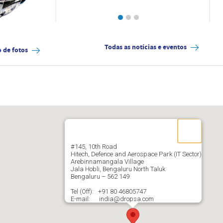
Todas as notícias e eventos
 de fotos
#145, 10th Road
Hitech, Defence and Aerospace Park (IT Sector)
Arebinnamangala Village
Jala Hobli, Bengaluru North Taluk
Bengaluru – 562 149
Tel (Off): +91 80 46805747
E-mail: india@dropsa.com