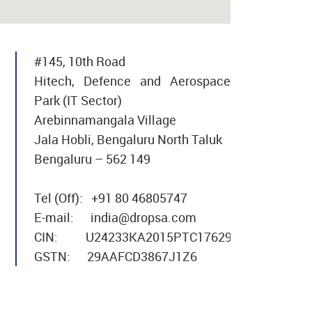
#145, 10th Road
Hitech, Defence and Aerospace
Park (IT Sector)
Arebinnamangala Village
Jala Hobli, Bengaluru North Taluk
Bengaluru – 562 149
Tel (Off): +91 80 46805747
E-mail:
india@dropsa.com
CIN: U24233KA2015PTC176294
GSTN: 29AAFCD3867J1Z6