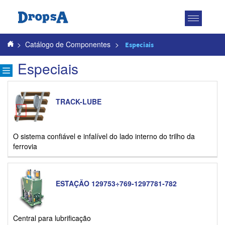
Toggle
navigatio
>
Catálogo de Componentes
>
Especiais
Especiais
TRACK-LUBE
O sistema confiável e infalível do lado interno do trilho da
ferrovia
ESTAÇÃO 129753÷769-1297781-782
Central para lubrificação