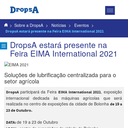
Toggle
navigatio
>
Sobre a DropsA
>
Notícias
>
Eventos
>
DropsA estará presente na Feira EIMA International 2021
DropsA estará presente na
Feira EIMA International 2021
Soluções de lubrificação centralizada para o
setor agrícola
participará da Feira
, exposição
DropsA
EIMA International 2021
internacional dedicada às máquinas agrícolas que será
realizada no centro de exposições da cidade de Bolonha
de 19 a
23 de Outubro.
de 19 a 23 de Outubro
DATA: