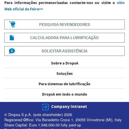
Para informações pormenorizadas contacte-nos ou visite o
sítio
Web oficial da Feira>>
PESQUISA REVENDEDORES
CALCULADORA PARA LUBRIFICAÇÃO
SOLICITAR ASSISTÊNCIA
Sobre a DropsA
Soluções
Para sistemas de lubrificação
DropsA em todo o mundo
Company Intranet
© Dropsa S.p.A. (sole shareholder) 2026
Registered
O
ffice: Via Benedetto Croce 1, 20055 Vimodrone (MI), Italy
Share Capital: Euro 1,548,000.00 fully paid-up