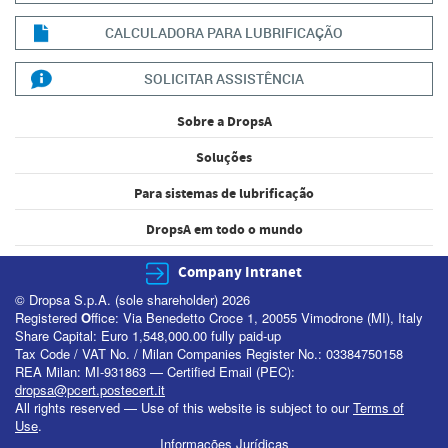
CALCULADORA PARA LUBRIFICAÇÃO
SOLICITAR ASSISTÊNCIA
Sobre a DropsA
Soluções
Para sistemas de lubrificação
DropsA em todo o mundo
Company Intranet
© Dropsa S.p.A. (sole shareholder) 2026
Registered
O
ffice: Via Benedetto Croce 1, 20055 Vimodrone (MI), Italy
Share Capital: Euro 1,548,000.00 fully paid-up
Tax Code / VAT No. / Milan Companies Register No.: 03384750158
REA Milan: MI-931863 — Certified Email (PEC):
dropsa@pcert.postecert.it
All rights reserved — Use of this website is subject to our
Terms of
Use
.
Informações Jurídicas