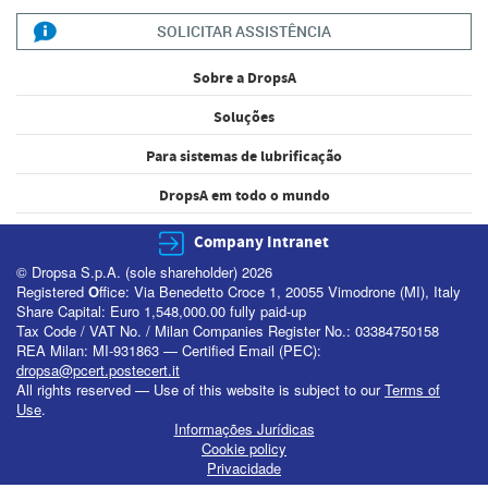
SOLICITAR ASSISTÊNCIA
Sobre a DropsA
Soluções
Para sistemas de lubrificação
DropsA em todo o mundo
Company Intranet
© Dropsa S.p.A. (sole shareholder) 2026
Registered
O
ffice: Via Benedetto Croce 1, 20055 Vimodrone (MI), Italy
Share Capital: Euro 1,548,000.00 fully paid-up
Tax Code / VAT No. / Milan Companies Register No.: 03384750158
REA Milan: MI-931863 — Certified Email (PEC):
dropsa@pcert.postecert.it
All rights reserved — Use of this website is subject to our
Terms of
Use
.
Informações Jurídicas
Cookie policy
Privacidade