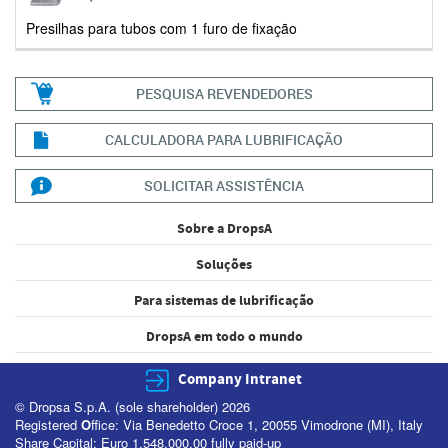
Presilhas para tubos com 1 furo de fixação
PESQUISA REVENDEDORES
CALCULADORA PARA LUBRIFICAÇÃO
SOLICITAR ASSISTÊNCIA
Sobre a DropsA
Soluções
Para sistemas de lubrificação
DropsA em todo o mundo
Company Intranet
© Dropsa S.p.A. (sole shareholder) 2026
Registered
O
ffice: Via Benedetto Croce 1, 20055 Vimodrone (MI), Italy
Share Capital: Euro 1,548,000.00 fully paid-up