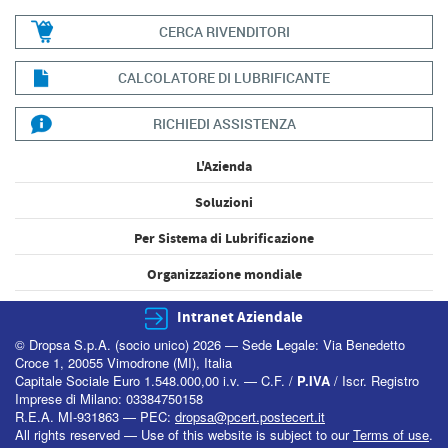
CERCA RIVENDITORI
CALCOLATORE DI LUBRIFICANTE
RICHIEDI ASSISTENZA
L'Azienda
Soluzioni
Per Sistema di Lubrificazione
Organizzazione mondiale
Intranet Aziendale
© Dropsa S.p.A. (socio unico) 2026 — Sede
L
egale: Via Benedetto
Croce 1, 20055 Vimodrone (MI), Italia
Capitale Sociale Euro 1.548.000,00 i.v. — C.F. /
P.IVA
/ Iscr. Registro
Imprese di Milano: 03384750158
R.E.A. MI-931863 — PEC:
dropsa@pcert.postecert.it
All rights reserved — Use of this website is subject to our
Terms of use
.