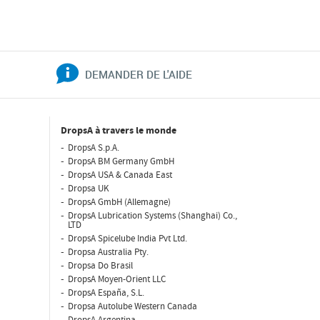
DEMANDER DE L'AIDE
DropsA à travers le monde
DropsA S.p.A.
DropsA BM Germany GmbH
DropsA USA & Canada East
Dropsa UK
DropsA GmbH (Allemagne)
DropsA Lubrication Systems (Shanghai) Co.,
LTD
DropsA Spicelube India Pvt Ltd.
Dropsa Australia Pty.
Dropsa Do Brasil
DropsA Moyen-Orient LLC
DropsA España, S.L.
Dropsa Autolube Western Canada