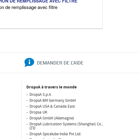
ON DE REMPLISSAGE AVEC FILTRE
n de remplissage avec filtre
DEMANDER DE L'AIDE
DropsA à travers le monde
DropsA S.p.A.
DropsA BM Germany GmbH
DropsA USA & Canada East
Dropsa UK
DropsA GmbH (Allemagne)
DropsA Lubrication Systems (Shanghai) Co.,
LTD
DropsA Spicelube India Pvt Ltd.