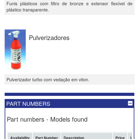
Funis plásticos com filtro de bronze e extensor flexível de
plástico transparente.
Pulverizadores
Pulverizador turbo com vedação em viton.
PART NUMBERS
Part numbers - Models found
Availability
Part Number
Description
Price
Lot 