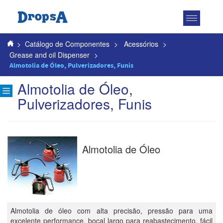
Toggle
navigatio
>
Catálogo de Componentes
>
Acessórios
>
Grease and oil Dispenser
>
Almotolia de Óleo, Pulverizadores, Funis
Almotolia de Óleo,
Pulverizadores, Funis
Almotolia de Óleo
Almotolia de óleo com alta precisão, pressão para uma
excelente performance, bocal largo para reabastecimento, fácil