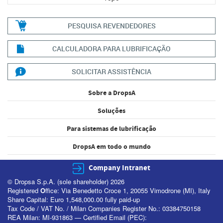
PESQUISA REVENDEDORES
CALCULADORA PARA LUBRIFICAÇÃO
SOLICITAR ASSISTÊNCIA
Sobre a DropsA
Soluções
Para sistemas de lubrificação
DropsA em todo o mundo
Company Intranet
© Dropsa S.p.A. (sole shareholder) 2026
Registered
O
ffice: Via Benedetto Croce 1, 20055 Vimodrone (MI), Italy
Share Capital: Euro 1,548,000.00 fully paid-up
Tax Code / VAT No. / Milan Companies Register No.: 03384750158
REA Milan: MI-931863 — Certified Email (PEC):