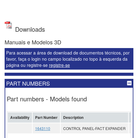
Downloads
Manuais e Modelos 3D
Para acessar a área de download de documentos técnicos, por
favor, faça o login no campo localizado no topo à esquerda da
página ou registre-se
registre-se
PART NUMBERS
Part numbers - Models found
Availability
Part Number
Description
Pri
1643110
CONTROL PANEL-FACT EXPANDER