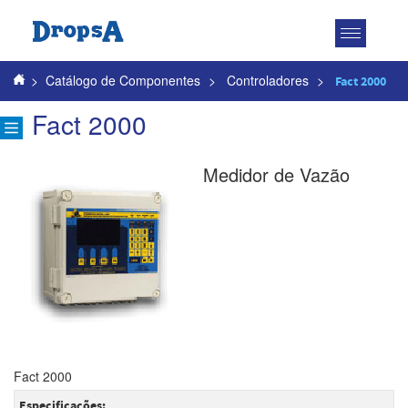
Toggle
navigatio
>
Catálogo de Componentes
>
Controladores
>
Fact 2000
Fact 2000
Medidor de Vazão
Fact 2000
Especificações: