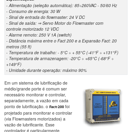
- Alimentação (seleção automática): 85÷260VAC - 50/60 Hz
- Consumo de energia: 30 W
- Sinal de entrada do flowmaster: 24 V DC
- Sinal de saída: ⇒ Servo Motor do Flowmaster com
controle motorizado 12 VDC
- Alarme remoto: 250 V 1A (switch)
- Distância máxima entre o Fact 200 e a Expansão Fact: 20
metros (55 ft)
- Temperatura de trabalho: - 5°C ÷ + 55°C (-41°F ÷ +131°F)
- Temperatura de armazenagem: -20°C ÷ +65°C (-68°F ÷
+149°F)
- Umidade durante operação: máximo 90%
Em um sistema de lubrificação de
médio/grande porte é comum ser
necessário monitorar e controlar,
separadamente, a vazão em cada
ponto de lubrificação. o
foi
Fact-200
projetado para monitorar e controlar
(via Flowmasters motorizados) a
vazão de lubrificante. Esse
controlador é particularmente