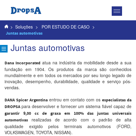
Toggle
navigatio
>
Soluções
>
POR ESTUDO DE CASO
>
Juntas automotivas
Juntas automotivas
atua na indústria da mobilidade desde a sua
Dana Incorporated
fundação em 1904. Os produtos da marca são conhecidos
mundialmente e em todos os mercados por seu longo legado de
inovação, desempenho, durabilidade, qualidade e serviço pós-
vendas.
entrou em contato com os
DANA Spicer Argentina
especialistas da
para desenvolver e fornecer um sistema fiável capaz de
DROPSA
garantir 9,00 cc de graxa em 100% das juntas universais
realizadas de acordo com o padrão de alta
automotivas
qualidade exigido pelos terminais automotivos (FORD,
VOLKSWAGEN, TOYOTA, NISSAN).