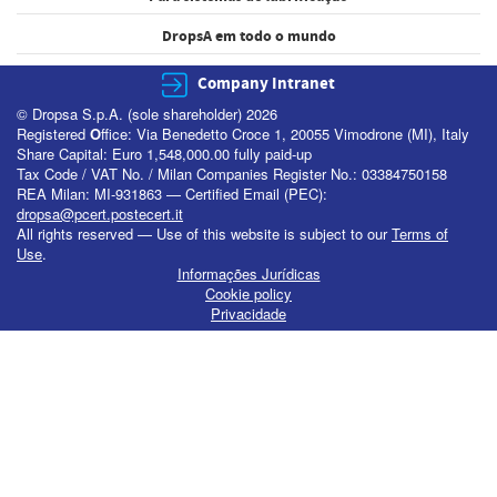
DropsA em todo o mundo
Company Intranet
© Dropsa S.p.A. (sole shareholder) 2026
Registered
O
ffice: Via Benedetto Croce 1, 20055 Vimodrone (MI), Italy
Share Capital: Euro 1,548,000.00 fully paid-up
Tax Code / VAT No. / Milan Companies Register No.: 03384750158
REA Milan: MI-931863 — Certified Email (PEC):
dropsa@pcert.postecert.it
All rights reserved — Use of this website is subject to our
Terms of
Use
.
Informações Jurídicas
Cookie policy
Privacidade