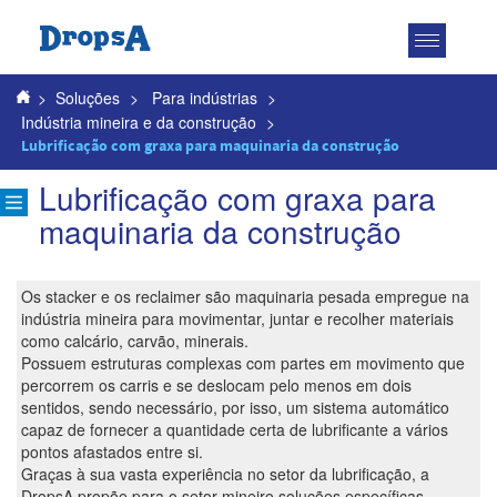
Toggle
navigatio
>
Soluções
>
Para indústrias
>
Indústria mineira e da construção
>
Lubrificação com graxa para maquinaria da construção
Lubrificação com graxa para
maquinaria da construção
Os stacker e os reclaimer são maquinaria pesada empregue na
indústria mineira para movimentar, juntar e recolher materiais
como calcário, carvão, minerais.
Possuem estruturas complexas com partes em movimento que
percorrem os carris e se deslocam pelo menos em dois
sentidos, sendo necessário, por isso, um sistema automático
capaz de fornecer a quantidade certa de lubrificante a vários
pontos afastados entre si.
Graças à sua vasta experiência no setor da lubrificação, a
DropsA propõe para o setor mineiro soluções específicas