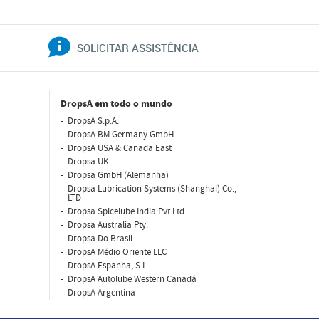
SOLICITAR ASSISTÊNCIA
DropsA em todo o mundo
DropsA S.p.A.
DropsA BM Germany GmbH
DropsA USA & Canada East
Dropsa UK
Dropsa GmbH (Alemanha)
Dropsa Lubrication Systems (Shanghai) Co.,
LTD
Dropsa Spicelube India Pvt Ltd.
Dropsa Australia Pty.
Dropsa Do Brasil
DropsA Médio Oriente LLC
DropsA Espanha, S.L.
DropsA Autolube Western Canadá
DropsA Argentina