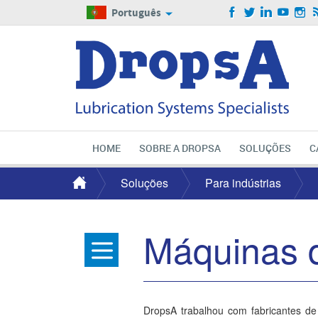
Português
HOME
SOBRE A DROPSA
SOLUÇÕES
C
Soluções
Para indústrias
Máquinas d
DropsA trabalhou com fabricantes de 