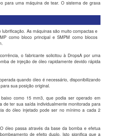
óleo para uma máquina de tear. O sistema de graxa
e lubrificação. As máquinas são muito compactas e
 SMP como bloco principal e SMPM como blocos
m.
rrência, o fabricante solicitou à DropsA por uma
 bomba de injeção de óleo rapidamente devido rápida
erada quando óleo é necessário, disponibilizando
 para sua posição original.
eo baixo como 15 mm3, que podia ser operado em
ha de ter sua saída individualmente monitorada para
ia do óleo injetado pode ser no mínimo a cada 2
 O óleo passa através da base da bomba e efetua
ombeamento de efeito duplo. Isto significa que a