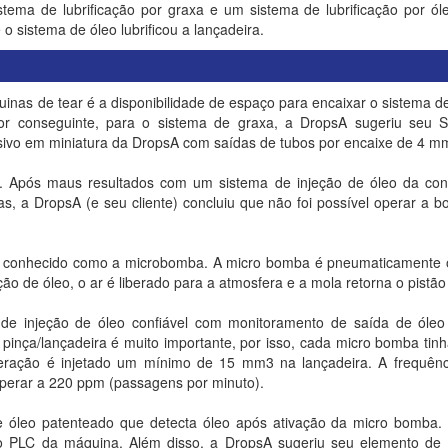
stema de lubrificação por graxa e um sistema de lubrificação por 
 o sistema de óleo lubrificou a lançadeira.
inas de tear é a disponibilidade de espaço para encaixar o sistema d
or conseguinte, para o sistema de graxa, a DropsA sugeriu seu
sivo em miniatura da DropsA com saídas de tubos por encaixe de 4 m
. Após maus resultados com um sistema de injeção de óleo da conco
as, a DropsA (e seu cliente) concluiu que não foi possível operar a
é conhecido como a microbomba. A micro bomba é pneumaticamente op
ão de óleo, o ar é liberado para a atmosfera e a mola retorna o pistão
 de injeção de óleo confiável com monitoramento de saída de ól
a pinça/lançadeira é muito importante, por isso, cada micro bomba tin
eração é injetado um mínimo de 15 mm3 na lançadeira. A frequênc
perar a 220 ppm (passagens por minuto).
 óleo patenteado que detecta óleo após ativação da micro bomba.
 o PLC da máquina. Além disso, a DropsA sugeriu seu elemento de b