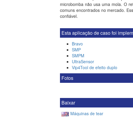
microbomba não usa uma mola. O retor
comuns encontrados no mercado. Essa
confiável.
Esta aplicação de caso foi impl
Bravo
SMP
SMPM
UltraSensor
Vip4Tool de efeito duplo
Fotos
Baixar
Máquinas de tear