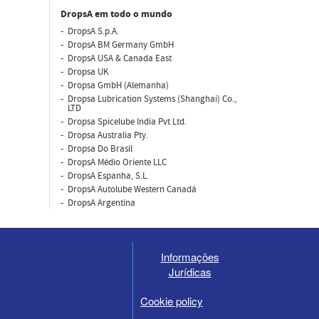
DropsA em todo o mundo
DropsA S.p.A.
DropsA BM Germany GmbH
DropsA USA & Canada East
Dropsa UK
Dropsa GmbH (Alemanha)
Dropsa Lubrication Systems (Shanghai) Co.,
LTD
Dropsa Spicelube India Pvt Ltd.
Dropsa Australia Pty.
Dropsa Do Brasil
DropsA Médio Oriente LLC
DropsA Espanha, S.L.
DropsA Autolube Western Canadá
DropsA Argentina
Informações
Jurídicas
Cookie policy