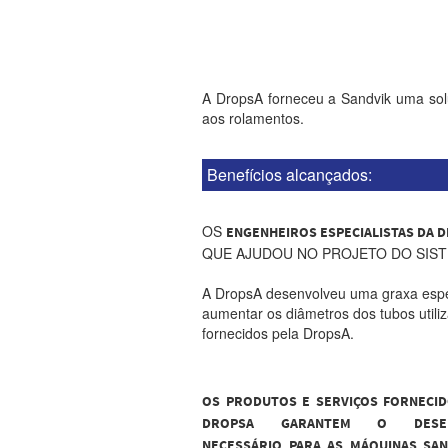
A DropsA forneceu a Sandvik uma solu
aos rolamentos.
Benefícios alcançados:
OS
ENGENHEIROS ESPECIALISTAS DA 
QUE AJUDOU NO PROJETO DO SIST
A DropsA desenvolveu uma graxa espec
aumentar os diâmetros dos tubos utiliz
fornecidos pela DropsA.
OS PRODUTOS E SERVIÇOS FORNECID
DROPSA GARANTEM O DESE
NECESSÁRIO PARA AS MÁQUINAS SAN