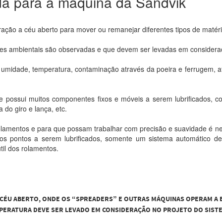
da para a máquina da Sandvik
ração a céu aberto para mover ou remanejar diferentes tipos de matéri
ões ambientais são observadas e que devem ser levadas em considera
 umidade, temperatura, contaminação através da poeira e ferrugem, 
ossui muitos componentes fixos e móveis a serem lubrificados, como
 do giro e lança, etc.
olamentos e para que possam trabalhar com precisão e suavidade é nece
os pontos a serem lubrificados, somente um sistema automático de 
til dos rolamentos.
 CÉU ABERTO, ONDE OS “SPREADERS” E OUTRAS MÁQUINAS OPERAM A B
MPERATURA DEVE SER LEVADO EM CONSIDERAÇÃO NO PROJETO DO SISTE