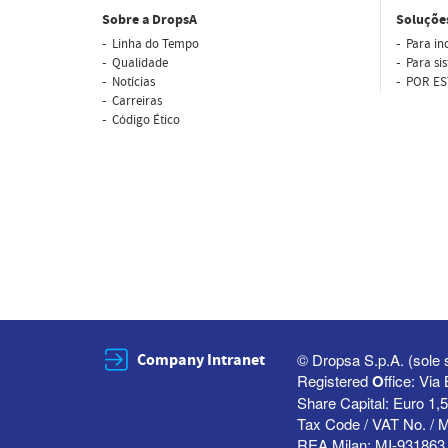
Sobre a DropsA
Soluçõe
Linha do Tempo
Para in
Qualidade
Para si
Notícias
POR ES
Carreiras
Código Ético
Company Intranet
© Dropsa S.p.A. (sole 
Registered
O
ffice: Vi
Share Capital: Euro 1,5
Tax Code / VAT No. / 
REA Milan: MI-931863 