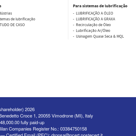
s
Para sistemas de lubrificação
dústrias
LUBRIFICAÇÃO A ÓLEO
stemas de lubrificação
LUBRIFICAÇÃO A GRAXA
TUDO DE CASO
Recirculação de Óleo
Lubriﬁcação Ar/Óleo
Usinagem Quase Seca & MQL
shareholder) 2026
a Benedetto Croce 1, 20055 Vimodrone (MI), Italy
48,000.00 fully paid-up
Milan Companies Register No.: 03384750158
— Certified Email (PEC):
dropsa@pcert.postecert.it