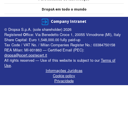
DropsA em todo o mundo
Company Intranet
© Dropsa S.p.A. (sole shareholder) 2026
Registered
O
ffice: Via Benedetto Croce 1, 20055 Vimodrone (MI), Italy
Share Capital: Euro 1,548,000.00 fully paid-up
Tax Code / VAT No. / Milan Companies Register No.: 03384750158
REA Milan: MI-931863 — Certified Email (PEC):
dropsa@pcert.postecert.it
All rights reserved — Use of this website is subject to our
Terms of
Use
.
Informações Jurídicas
Cookie policy
Privacidade