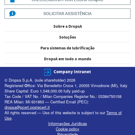
SOLICITAR ASSISTÊNCIA
Sobre a DropsA
Soluções
Para sistemas de lubrificação
DropsA em todo o mundo
Company Intranet
© Dropsa S.p.A. (sole shareholder) 2026
Registered
O
ffice: Via Benedetto Croce 1, 20055 Vimodrone (MI), Italy
Share Capital: Euro 1,548,000.00 fully paid-up
Tax Code / VAT No. / Milan Companies Register No.: 03384750158
REA Milan: MI-931863 — Certified Email (PEC):
dropsa@pcert.postecert.it
All rights reserved — Use of this website is subject to our
Terms of
Use
.
Informações Jurídicas
Cookie policy
Privacidade