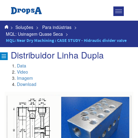
Toggle
navigatio
>
Soluções
>
Para indústrias
>
MQL: Usinagem Quase Seca
>
MQL: Near Dry Machining : CASE STUDY - Hidraulic divider valve
Distribuidor Linha Dupla
Data
Video
Imagem
Download