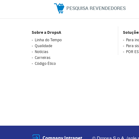
PESQUISA REVENDEDORES
Sobre a DropsA
Soluçõe
Linha do Tempo
Para in
Qualidade
Para si
Notícias
POR ES
Carreiras
Código Ético
Company Intranet
© Dropsa S.p.A. (sole 