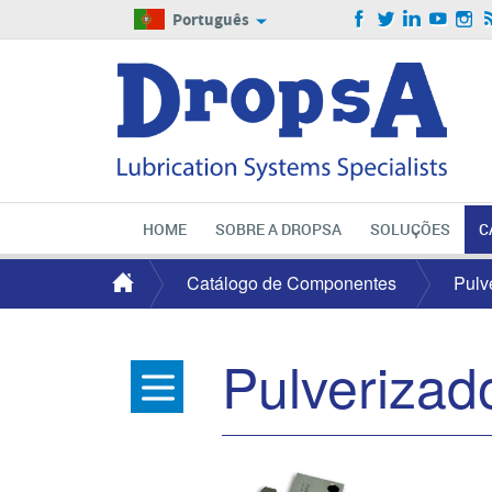
Português
HOME
SOBRE A DROPSA
SOLUÇÕES
C
Catálogo de Componentes
Pulv
Pulverizad