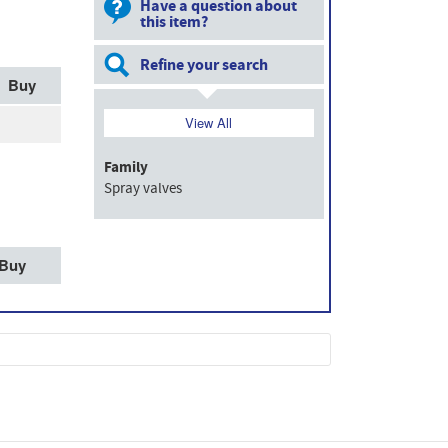
Have a question about
this item?
Refine your search
Buy
View All
Family
Spray valves
Buy