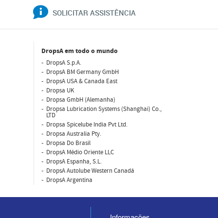
SOLICITAR ASSISTÊNCIA
DropsA em todo o mundo
DropsA S.p.A.
DropsA BM Germany GmbH
DropsA USA & Canada East
Dropsa UK
Dropsa GmbH (Alemanha)
Dropsa Lubrication Systems (Shanghai) Co.,
LTD
Dropsa Spicelube India Pvt Ltd.
Dropsa Australia Pty.
Dropsa Do Brasil
DropsA Médio Oriente LLC
DropsA Espanha, S.L.
DropsA Autolube Western Canadá
DropsA Argentina
Informações