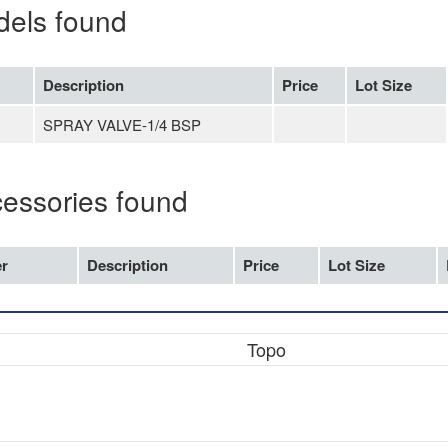
dels found
Description
Price
Lot Size
SPRAY VALVE-1/4 BSP
cessories found
r
Description
Price
Lot Size
Topo