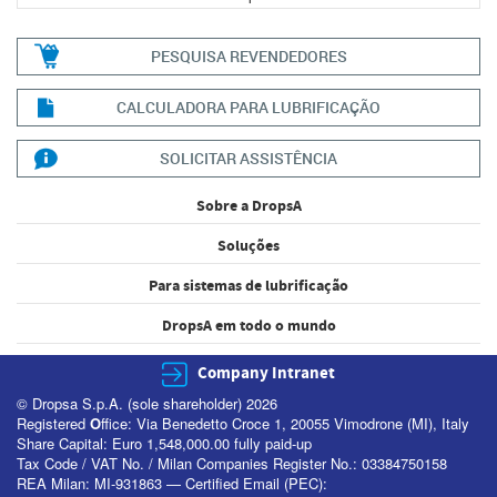
PESQUISA REVENDEDORES
CALCULADORA PARA LUBRIFICAÇÃO
SOLICITAR ASSISTÊNCIA
Sobre a DropsA
Soluções
Para sistemas de lubrificação
DropsA em todo o mundo
Company Intranet
© Dropsa S.p.A. (sole shareholder) 2026
Registered
O
ffice: Via Benedetto Croce 1, 20055 Vimodrone (MI), Italy
Share Capital: Euro 1,548,000.00 fully paid-up
Tax Code / VAT No. / Milan Companies Register No.: 03384750158
REA Milan: MI-931863 — Certified Email (PEC):