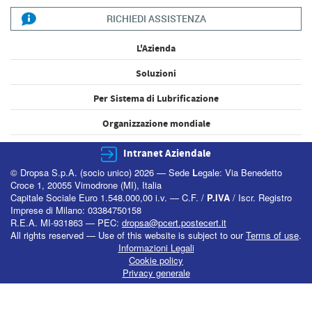
RICHIEDI ASSISTENZA
L'Azienda
Soluzioni
Per Sistema di Lubrificazione
Organizzazione mondiale
Intranet Aziendale
© Dropsa S.p.A. (socio unico) 2026 — Sede
L
egale: Via Benedetto
Croce 1, 20055 Vimodrone (MI), Italia
Capitale Sociale Euro 1.548.000,00 i.v. — C.F. /
P.IVA
/ Iscr. Registro
Imprese di Milano: 03384750158
R.E.A. MI-931863 — PEC:
dropsa@pcert.postecert.it
All rights reserved — Use of this website is subject to our
Terms of use
.
Informazioni Legali
Cookie policy
Privacy generale