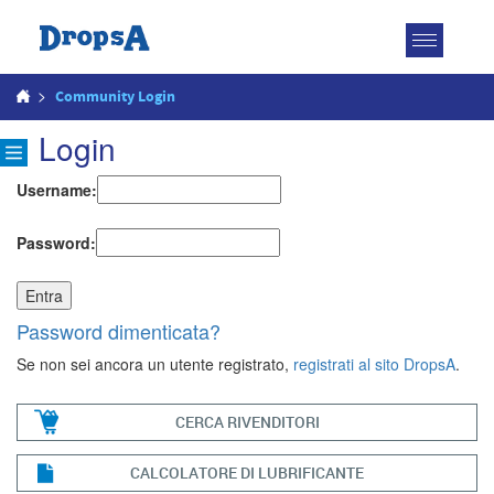
Attiva
navigazio
>
Community Login
Login
Username:
Password:
Password dimenticata?
Se non sei ancora un utente registrato,
registrati al sito DropsA
.
CERCA RIVENDITORI
CALCOLATORE DI LUBRIFICANTE