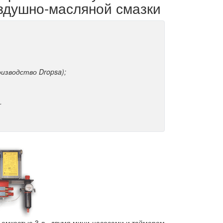
здушно-масляной смазки
оизводство Dropsa);
.
 емкостью 3 л., двумя мини-насосами и таймером