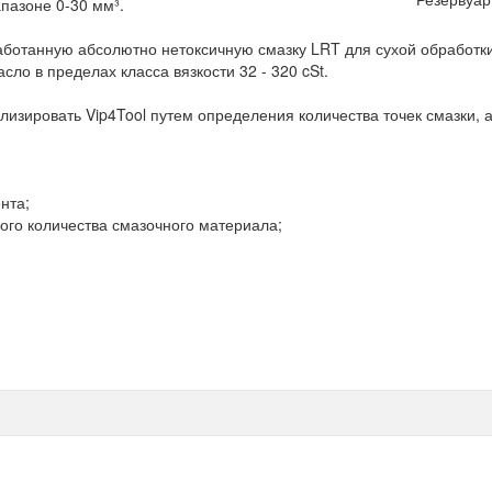
апазоне 0-30 мм³.
аботанную абсолютно нетоксичную смазку LRT для сухой обработк
сло в пределах класса вязкости 32 - 320 cSt.
зировать Vip4Tool путем определения количества точек смазки, а
нта;
го количества смазочного материала;