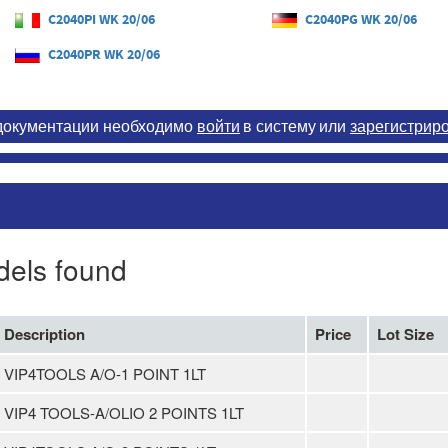
C2040PI WK 20/06
C2040PG WK 20/06
C2040PR WK 20/06
 документации необходимо
войти
в систему
или
зарегистрир
dels found
Description
Price
Lot Size
VIP4TOOLS A/O-1 POINT 1LT
VIP4 TOOLS-A/OLIO 2 POINTS 1LT