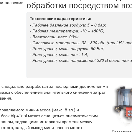
обработки посредством во
ини-насосами
Технические характеристики:
- Рабочее давление воздуха: 5 ÷ 8 бар;
- Рабочая температура: -10 ÷ +80°C;
- Влажность: макс. 90%;
- Смазочные материалы: 32 - 320 cSt (или LRT пр
- Реле уровня, макс. нагрузка: 50 Вт;
- Реле уровня, макс. ток: 1 A;
- Реле уровня, макс. напряжение: 220 В пост. тока
s специально разработан за последними достижениями
мазки с обеспечением значительного снижения затрат
ования.
правляемого мини-насоса (макс. 8 эл.) и
 блок Vip4Tool может оснащаться пневматическим
апаном, задающими интервалы времени между
 этого, каждый выход мини-насоса может
Резервуар