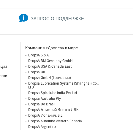
ЗАПРОС О ПОДДЕРЖКЕ
Компания «Дропса» в мире
DropsA S.p.A.
DropsA BM Germany GmbH
яции
DropsA USA & Canada East
Dropsa UK
азки
Dropsa GmbH (Германия)
Dropsa Lubrication Systems (Shanghai) Co.,
LTD
Dropsa Spicelube India Pvt Ltd.
Dropsa Australia Pty
Dropsa Do Brasil
DropsA Ближний Восток ЛЛК
DropsA Испания, S.L.
DropsA Autolube Western Canada
DropsA Argentina