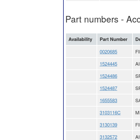
Part numbers - Ac
Availability
Part Number
De
0020685
F
1524445
A
1524486
S
1524487
S
1655583
S
3103116C
M
3130139
F
3132572
A