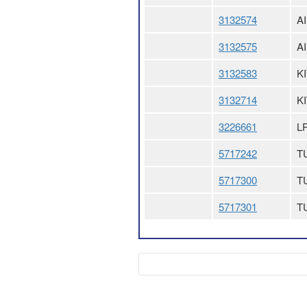
3132574
A
3132575
A
3132583
K
3132714
K
3226661
L
5717242
T
5717300
TU
5717301
TU