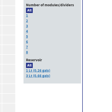
Number of modules/dividers
All
1
2
3
4
5
6
7
8
Reservoir
All
1 Lt (0.26 gals)
3 Lt (0.66 gals)