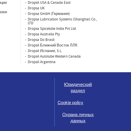
яции
DropsA USA & Canada East
Dropsa UK
азки
Dropsa GmbH (Германия)
Dropsa Lubrication Systems (Shanghai) Co.,
LTD
Dropsa Spicelube India Pvt Ltd.
Dropsa Australia Pty
Dropsa Do Brasil
DropsA Ближний Восток ЛЛК
DropsA Испания, S.L.
DropsA Autolube Western Canada
DropsA Argentina
Юридический
раздел
Cookie policy
Охрана личных
данных