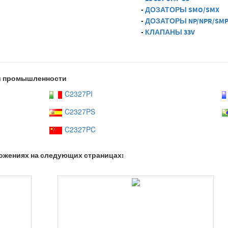
-
ДОЗАТОРЫ SMO/SMX
-
ДОЗАТОРЫ NP/NPR/SM
-
КЛАПАНЫ 33V
й промышленности
C2327PI
C2327PS
C2327PC
ожениях на следующих страницах: