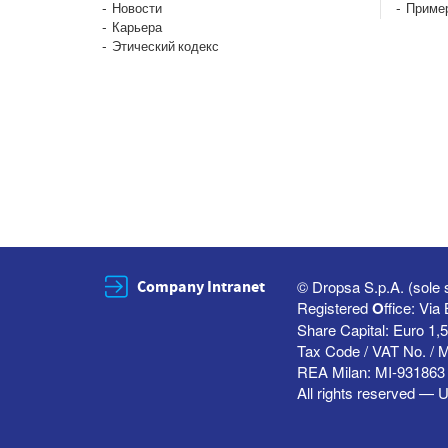
Новости
Приме
Карьера
Этический кодекс
Company Intranet
© Dropsa S.p.A. (sole 
Registered
O
ffice: Vi
Share Capital: Euro 1,5
Tax Code / VAT No. / 
REA Milan: MI-931863 
All rights reserved — U