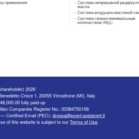
ры применения
Система непрерывной рециркул
масла
Система воздушно-масляной см
Система смазки минимальным
количеством (MQL)
shareholder) 2026
a Benedetto Croce 1, 20055 Vimodrone (MI), Italy
48,000.00 fully paid-up
Milan Companies Register No.: 03384750158
— Certified Email (PEC):
dropsa@pcert.postecert.it
se of this website is subject to our
Terms of Use
.