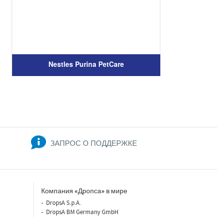
Nestles Purina PetCare
Оборудование
компания «Purina» в Венгрии
полностью использует
автоматические системы смазки
ЗАПРОС О ПОДДЕРЖКЕ
Компания «Дропса» в мире
DropsA S.p.A.
DropsA BM Germany GmbH