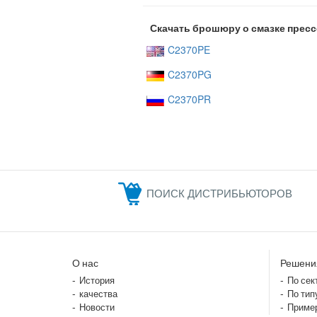
Скачать брошюру о смазке пресс
C2370PE
C2370PG
C2370PR
ПОИСК ДИСТРИБЬЮТОРОВ
О нас
Решени
История
По сек
качества
По тип
Новости
Приме