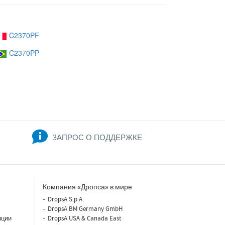
C2370PF
C2370PP
ЗАПРОС О ПОДДЕРЖКЕ
Компания «Дропса» в мире
DropsA S.p.A.
DropsA BM Germany GmbH
яции
DropsA USA & Canada East