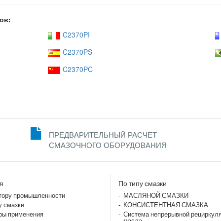
ов:
C2370PI
C2370PS
C2370PC
ПРЕДВАРИТЕЛЬНЫЙ РАСЧЕТ
СМАЗОЧНОГО ОБОРУДОВАНИЯ
я
По типу смазки
тору промышленности
МАСЛЯНОЙ СМАЗКИ
у смазки
КОНСИСТЕНТНАЯ СМАЗКА
ры применения
Система непрерывной рециркул