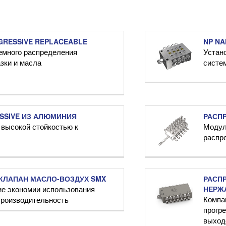
GRESSIVE REPLACEABLE
NP NA
емного распределения
Устано
зки и масла
систе
SSIVE ИЗ АЛЮМИНИЯ
РАСПР
 высокой стойкостью к
Модул
распр
КЛАПАН МАСЛО-ВОЗДУХ SMX
РАСПР
е экономии использования
НЕРЖ
Компа
производительность
прогр
выход