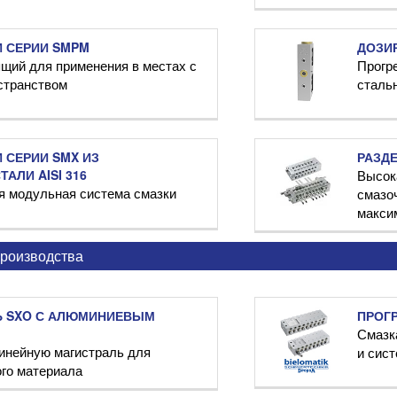
 СЕРИИ SMPM
ДОЗИ
щий для применения в местах с
Прогр
странством
сталь
 СЕРИИ SMX ИЗ
РАЗДЕ
АЛИ AISI 316
Высок
я модульная система смазки
смазо
макси
производства
Ь SXO С АЛЮМИНИЕВЫМ
ПРОГ
Смазка
инейную магистраль для
и сист
ого материала