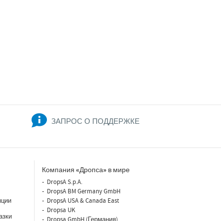
ЗАПРОС О ПОДДЕРЖКЕ
Компания «Дропса» в мире
DropsA S.p.A.
DropsA BM Germany GmbH
яции
DropsA USA & Canada East
Dropsa UK
азки
Dropsa GmbH (Германия)