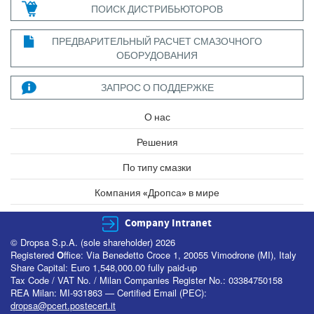
ПОИСК ДИСТРИБЬЮТОРОВ
ПРЕДВАРИТЕЛЬНЫЙ РАСЧЕТ СМАЗОЧНОГО
ОБОРУДОВАНИЯ
ЗАПРОС О ПОДДЕРЖКЕ
О нас
Решения
По типу смазки
Компания «Дропса» в мире
Company Intranet
© Dropsa S.p.A. (sole shareholder) 2026
Registered
O
ffice: Via Benedetto Croce 1, 20055 Vimodrone (MI), Italy
Share Capital: Euro 1,548,000.00 fully paid-up
Tax Code / VAT No. / Milan Companies Register No.: 03384750158
REA Milan: MI-931863 — Certified Email (PEC):
dropsa@pcert.postecert.it