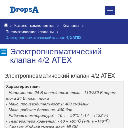
Toggle
navigatio
>
Каталог компонентов
>
Клапаны
>
Пневматические клапаны
>
Электропневматический клапан 4/2 ATEX
Электропневматический
клапан 4/2 ATEX
Электропневматический клапан 4/2 ATEX
Характеристики:
- Напряжение: 24 В пост./перем. тока –110/230 В перем.
тока 24 В пост. тока
- Макс. производительность: 400 см3/мин
- Макс. рабочее давление: 400 бар
- Рабочая температура: - 10 ÷ + 50°C (+14 ÷ +122°F)
- Температура хранения: - 40 ÷ +65°C (+40 ÷ +149°F)
- Смазка: Жидкая смазка макс. NLGI2