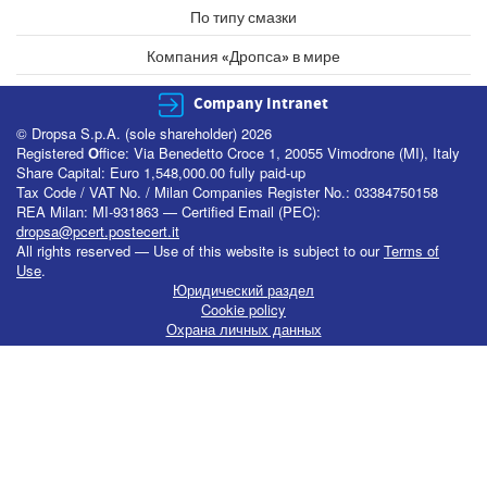
По типу смазки
Компания «Дропса» в мире
Company Intranet
© Dropsa S.p.A. (sole shareholder) 2026
Registered
O
ffice: Via Benedetto Croce 1, 20055 Vimodrone (MI), Italy
Share Capital: Euro 1,548,000.00 fully paid-up
Tax Code / VAT No. / Milan Companies Register No.: 03384750158
REA Milan: MI-931863 — Certified Email (PEC):
dropsa@pcert.postecert.it
All rights reserved — Use of this website is subject to our
Terms of
Use
.
Юридический раздел
Cookie policy
Охрана личных данных