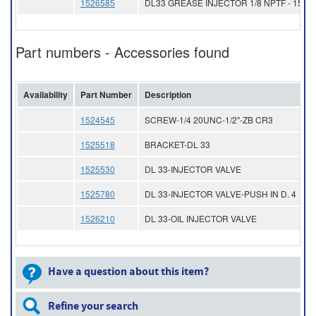
1526585
DL33 GREASE INJECTOR 1/8 NPTF - 15 W
Part numbers - Accessories found
Availability
Part Number
Description
P
1524545
SCREW-1/4 20UNC-1/2"-ZB CR3
1525518
BRACKET-DL 33
1525530
DL 33-INJECTOR VALVE
1525780
DL 33-INJECTOR VALVE-PUSH IN D. 4
1526210
DL 33-OIL INJECTOR VALVE
Have a question about this item?
Refine your search