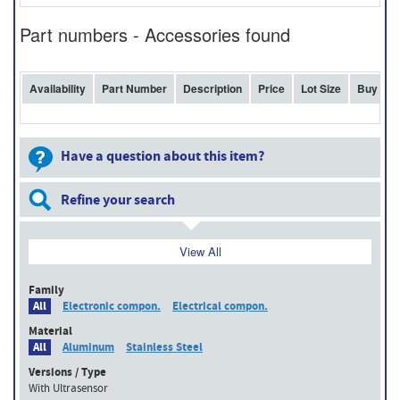
Part numbers - Accessories found
Availability
Part Number
Description
Price
Lot Size
Buy
Have a question about this item?
Refine your search
View All
Family
All
Electronic compon.
Electrical compon.
Material
All
Aluminum
Stainless Steel
Versions / Type
With Ultrasensor