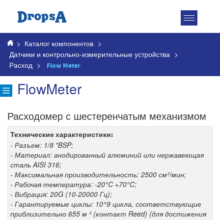
Toggle
navigatio
>
Каталог компонентов
>
Датчики и контрольно-измерительные устройства
>
Расход
>
Flow Meter
FlowMeter
Расходомер с шестеренчатым механизмом
Технические характеристики:
- Разъем: 1/8 "BSP;
- Материал: анодированный алюминий или нержавеющая
сталь AISI 316;
- Максимальная производительность: 2500 см³/мин;
- Рабочая температура: -20°C +70°C;
- Вибрация: 20G (10-20000 Гц);
- Гарантируемые циклы: 10^9 цикла, соответствующие
приблизительно 655 м ³ (контакт Reed) (для достижения