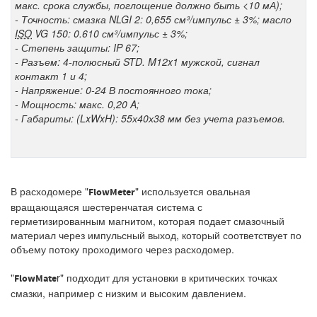
макс. срока службы, поглощение должно быть <10 мА);
- Точность: смазка NLGI 2: 0,655 см³/импульс ± 3%; масло
ISO
VG 150: 0.610 см³/импульс ± 3%;
- Степень защиты: IP 67;
- Разъем: 4-полюсный STD. M12x1 мужской, сигнал
контакт 1 и 4;
- Напряжение: 0-24 В постоянного тока;
- Мощность: макс. 0,20 A;
- Габариты: (LxWxH): 55х40х38 мм без учета разъемов.
В расходомере "
" используется овальная
FlowMeter
вращающаяся шестеренчатая система с
герметизированным магнитом, которая подает смазочный
материал через импульсный выход, который соответствует по
объему потоку проходимого через расходомер.
"
r" подходит для установки в критических точках
FlowMate
смазки, например с низким и высоким давлением.