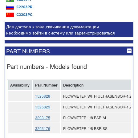
C2203PR
C2203PC
Для доступа к зоне скачивания документации
необходимо
войти
в систему
или
зарегистрироваться
PART NUMBERS
Part numbers - Models found
Availability
Part Number
Description
1525828
FLOWMETER WITH ULTRASENSOR-1,2CC
1525829
FLOWMETER WITH ULTRASENSOR-1,2CC
3293175
FLOWMETER-1/8 BSP-AL
3293176
FLOWMETER-1/8 BSP-SS