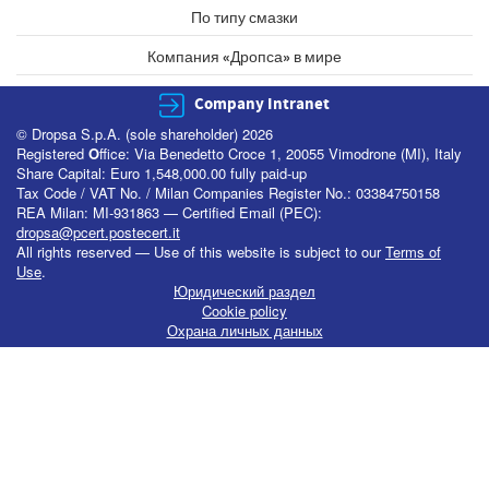
По типу смазки
Компания «Дропса» в мире
Company Intranet
© Dropsa S.p.A. (sole shareholder) 2026
Registered
O
ffice: Via Benedetto Croce 1, 20055 Vimodrone (MI), Italy
Share Capital: Euro 1,548,000.00 fully paid-up
Tax Code / VAT No. / Milan Companies Register No.: 03384750158
REA Milan: MI-931863 — Certified Email (PEC):
dropsa@pcert.postecert.it
All rights reserved — Use of this website is subject to our
Terms of
Use
.
Юридический раздел
Cookie policy
Охрана личных данных