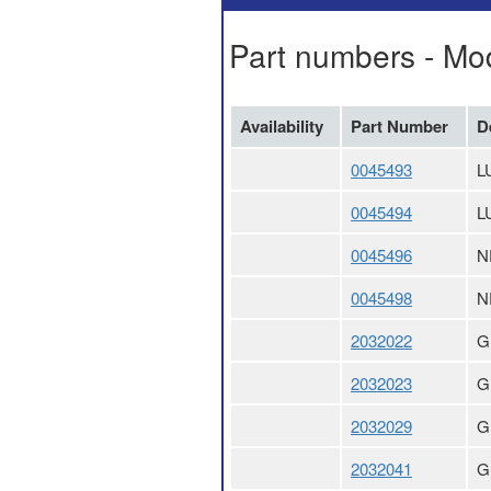
Part numbers - Mo
Availability
Part Number
D
0045493
L
0045494
L
0045496
N
0045498
N
2032022
G
2032023
G
2032029
G
2032041
G