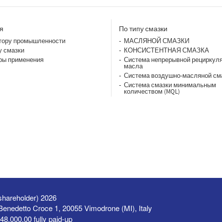
я
По типу смазки
тору промышленности
МАСЛЯНОЙ СМАЗКИ
у смазки
КОНСИСТЕНТНАЯ СМАЗКА
ры применения
Система непрерывной рециркул
масла
Система воздушно-масляной см
Система смазки минимальным
количеством (MQL)
shareholder) 2026
a Benedetto Croce 1, 20055 Vimodrone (MI), Italy
48,000.00 fully paid-up