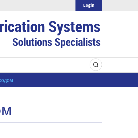
Login
rication Systems
Solutions Specialists
сходом
ом