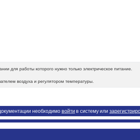
ании для работы которого нужно только электрическое питание.
ателем воздуха и регулятором температуры.
 документации необходимо
войти
в систему
или
зарегистрир