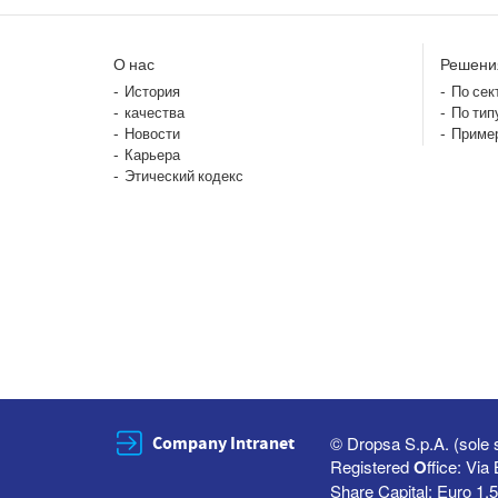
О нас
Решени
История
По сек
качества
По тип
Новости
Приме
Карьера
Этический кодекс
Company Intranet
© Dropsa S.p.A. (sole 
Registered
O
ffice: Vi
Share Capital: Euro 1,5