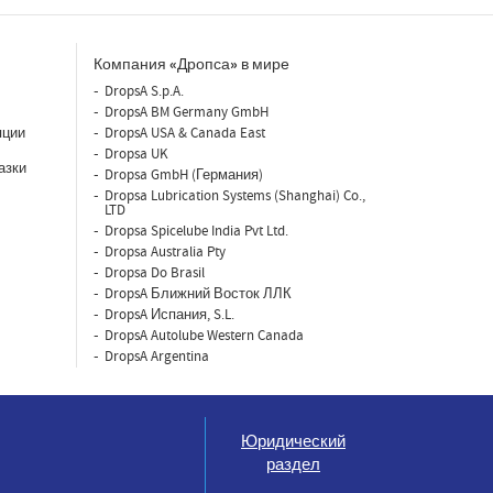
Компания «Дропса» в мире
DropsA S.p.A.
DropsA BM Germany GmbH
яции
DropsA USA & Canada East
Dropsa UK
азки
Dropsa GmbH (Германия)
Dropsa Lubrication Systems (Shanghai) Co.,
LTD
Dropsa Spicelube India Pvt Ltd.
Dropsa Australia Pty
Dropsa Do Brasil
DropsA Ближний Восток ЛЛК
DropsA Испания, S.L.
DropsA Autolube Western Canada
DropsA Argentina
Юридический
раздел